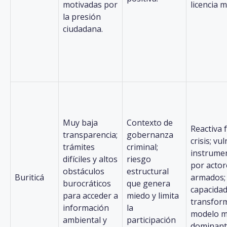
motivadas por
licencia m
la presión
ciudadana.
Muy baja
Contexto de
Reactiva 
transparencia;
gobernanza
crisis; vu
trámites
criminal;
instrumen
difíciles y altos
riesgo
por actor
obstáculos
estructural
Buriticá
armados; 
burocráticos
que genera
capacidad
para acceder a
miedo y limita
transform
información
la
modelo m
ambiental y
participación
dominant