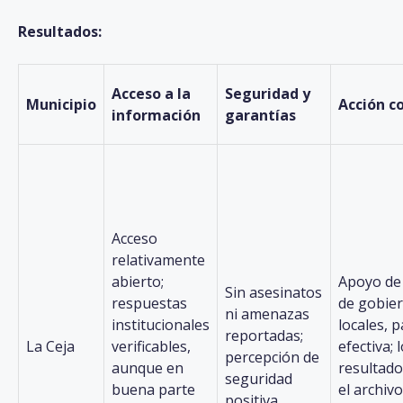
Resultados:
Acceso a la
Seguridad y
Municipio
Acción c
información
garantías
Acceso
relativamente
abierto;
Apoyo de
Sin asesinatos
respuestas
de gobie
ni amenazas
institucionales
locales, p
reportadas;
La Ceja
verificables,
efectiva;
percepción de
aunque en
resultado
seguridad
buena parte
el archivo
positiva.