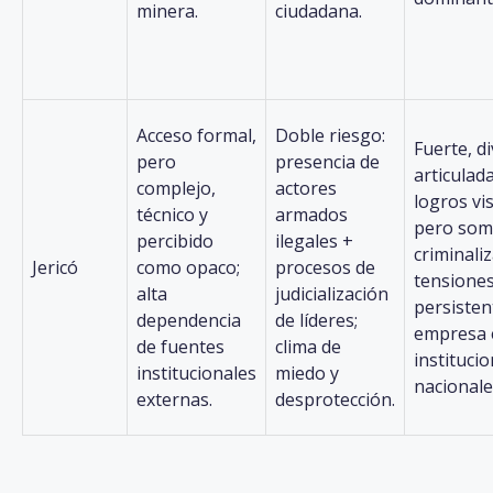
minera.
ciudadana.
Acceso formal,
Doble riesgo:
Fuerte, di
pero
presencia de
articulad
complejo,
actores
logros vis
técnico y
armados
pero som
percibido
ilegales +
criminaliz
Jericó
como opaco;
procesos de
tensione
alta
judicialización
persisten
dependencia
de líderes;
empresa 
de fuentes
clima de
instituci
institucionales
miedo y
nacionale
externas.
desprotección.