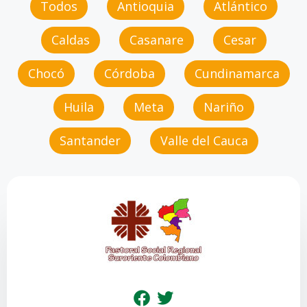
Todos
Antioquia
Atlántico
Caldas
Casanare
Cesar
Chocó
Córdoba
Cundinamarca
Huila
Meta
Nariño
Santander
Valle del Cauca