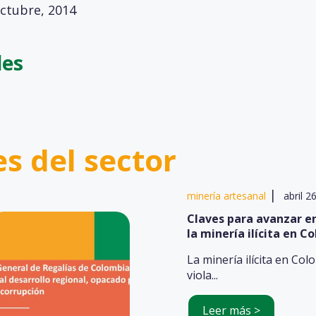
ctubre, 2014
les
es del sector
|
minería artesanal
abril 2
Claves para avanzar en
la minería ilícita en C
La minería ilícita en Col
viola...
Leer más >