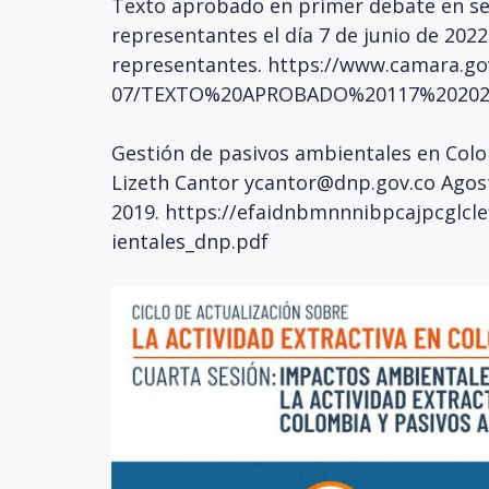
Texto aprobado en primer debate en ses
representantes el día 7 de junio de 202
representantes.
https://www.camara.gov
07/TEXTO%20APROBADO%20117%202021
Gestión de pasivos ambientales en Col
Lizeth Cantor
ycantor@dnp.gov.co
Agos
2019.
https://efaidnbmnnnibpcajpcglclef
ientales_dnp.pdf