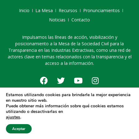
Inicio
La Mesa
Recursos
Pronunciamientos
Noticias
Contacto
Impulsamos las líneas de acción, visibilización y
posicionamiento a la Mesa de la Sociedad Civil para la
Transparencia en las Industrias Extractivas, como una red de
actores clave en temas relacionados con la transparencia y el
acceso a la información.
Estamos utilizando cookies para brindarle la mejor experiencia
© 2025 Mesa de la sociedad civil para la transparencia en las
en nuestro sitio web.
industrias extractivas
Puede obtener más información sobre qué cookies estamos
Diseño web por:
Mouse Interactivo
utilizando o desactivarlas en
ajustes
.
Aceptar